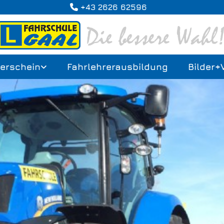
+43 2626 62596

erschein
Fahrlehrerausbildung
Bilder+