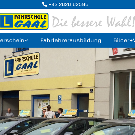
+43 2626 62596

erschein
Fahrlehrerausbildung
Bilder+