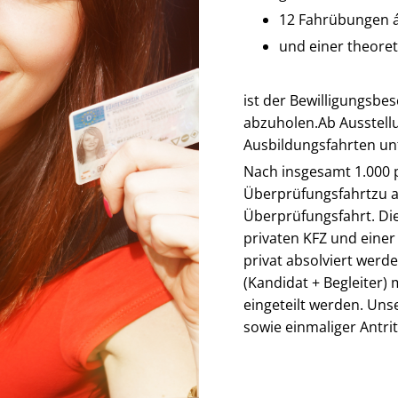
12 Fahrübungen á
und einer theore
ist der Bewilligungsbe
abzuholen.Ab Ausstellu
Ausbildungsfahrten un
Nach insgesamt 1.000 p
Überprüfungsfahrtzu ab
Überprüfungsfahrt. Di
privaten KFZ und einer
privat absolviert werd
(Kandidat + Begleiter)
eingeteilt werden. Unse
sowie einmaliger Antri